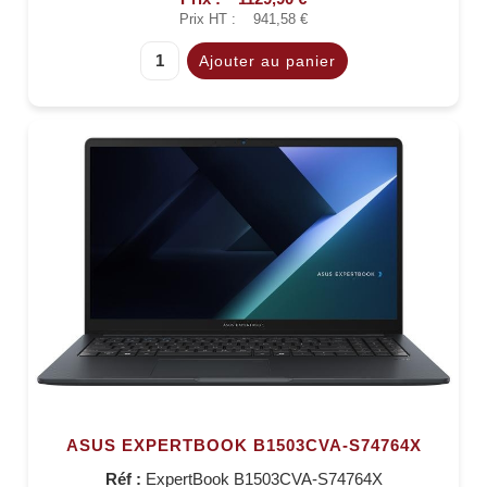
Prix HT :
941,58 €
ASUS EXPERTBOOK B1503CVA-S74764X
Réf :
ExpertBook B1503CVA-S74764X