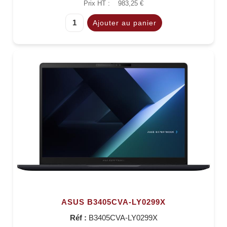
Prix HT :
983,25 €
ASUS B3405CVA-LY0299X
Réf :
B3405CVA-LY0299X