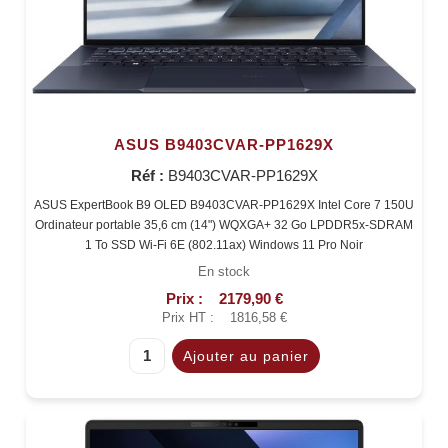
ASUS B9403CVAR-PP1629X
Réf :
B9403CVAR-PP1629X
ASUS ExpertBook B9 OLED B9403CVAR-PP1629X Intel Core 7 150U
Ordinateur portable 35,6 cm (14") WQXGA+ 32 Go LPDDR5x-SDRAM
1 To SSD Wi-Fi 6E (802.11ax) Windows 11 Pro Noir
En stock
Prix :
2179,90 €
Prix HT :
1816,58 €