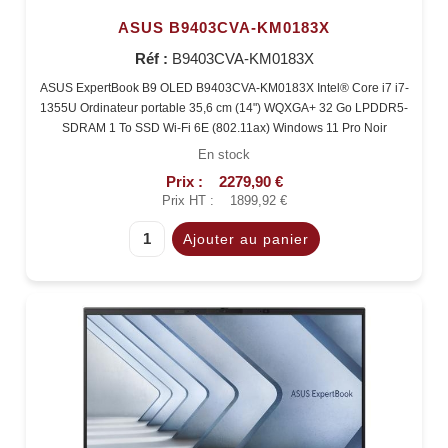
ASUS B9403CVA-KM0183X
Réf :
B9403CVA-KM0183X
ASUS ExpertBook B9 OLED B9403CVA-KM0183X Intel® Core i7 i7-
1355U Ordinateur portable 35,6 cm (14") WQXGA+ 32 Go LPDDR5-
SDRAM 1 To SSD Wi-Fi 6E (802.11ax) Windows 11 Pro Noir
En stock
Prix :
2279,90 €
Prix HT :
1899,92 €