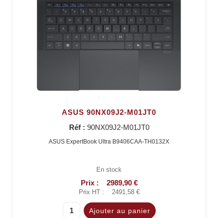
ASUS 90NX09J2-M01JT0
Réf :
90NX09J2-M01JT0
ASUS ExpertBook Ultra B9406CAA-TH0132X
En stock
Prix :
2989,90 €
Prix HT :
2491,58 €