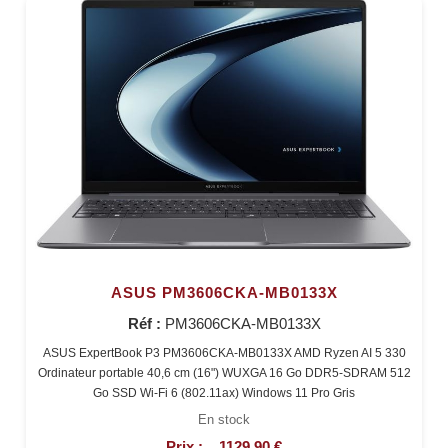
ASUS PM3606CKA-MB0133X
Réf :
PM3606CKA-MB0133X
ASUS ExpertBook P3 PM3606CKA-MB0133X AMD Ryzen AI 5 330
Ordinateur portable 40,6 cm (16") WUXGA 16 Go DDR5-SDRAM 512
Go SSD Wi-Fi 6 (802.11ax) Windows 11 Pro Gris
En stock
Prix :
1129,90 €