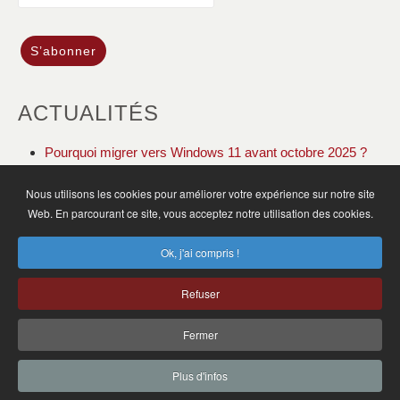
ACTUALITÉS
Pourquoi migrer vers Windows 11 avant octobre 2025 ?
DOLIBARR ERP CRM gestion de votre association
Nous utilisons les cookies pour améliorer votre expérience sur notre site
Web. En parcourant ce site, vous acceptez notre utilisation des cookies.
ACCUEIL
ACTUALITÉS
PLAN DU SITE
Ok, j'ai compris !
MENTIONS LÉGALES
CGV
CONTACT
Refuser
MB Informatique SARL © 2025
SIRET: 83434236200029
Fermer
120 Rue de l'Île Napoléon 68170 Rixheim - Tél. : 03 89 65 90 45
Plus d'infos