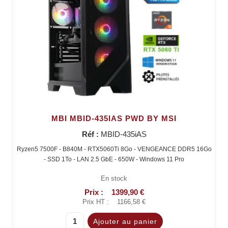
MBI MBID-435IAS PWD BY MSI
Réf :
MBID-435iAS
Ryzen5 7500F - B840M - RTX5060Ti 8Go - VENGEANCE DDR5 16Go
- SSD 1To - LAN 2.5 GbE - 650W - Windows 11 Pro
En stock
Prix :
1399,90 €
Prix HT :
1166,58 €