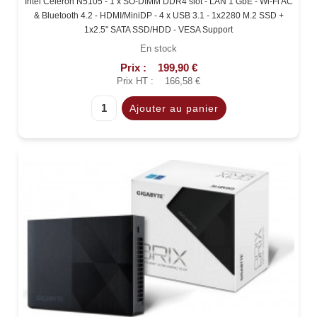
Intel Celeron N5105 - 1 x SO-DIMM DDR4 slot - LAN 1 GbE - Wi-Fi AC
& Bluetooth 4.2 - HDMI/MiniDP - 4 x USB 3.1 - 1x2280 M.2 SSD +
1x2.5" SATA SSD/HDD - VESA Support
En stock
Prix :
199,90 €
Prix HT :
166,58 €