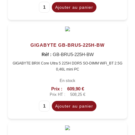
GIGABYTE GB-BRU5-225H-BW
Réf :
GB-BRU5-225H-BW
GIGABYTE BRIX Core Ultra 5 225H DDR5 SO-DIMM WiFi_BT 2.5G
0,46L mini PC
En stock
Prix :
609,90 €
Prix HT :
508,25 €