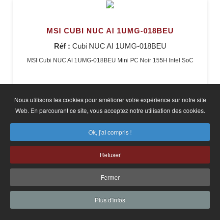
MSI CUBI NUC AI 1UMG-018BEU
Réf :
Cubi NUC AI 1UMG-018BEU
MSI Cubi NUC AI 1UMG-018BEU Mini PC Noir 155H Intel SoC
En stock
Nous utilisons les cookies pour améliorer votre expérience sur notre site
Prix :
699,90 €
Web. En parcourant ce site, vous acceptez notre utilisation des cookies.
Prix HT :
583,25 €
Ok, j'ai compris !
Refuser
Fermer
ASUS RNUC14RVHU700002I
Plus d'infos
Réf :
RNUC14RVHU700002I