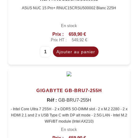
ASUS NUC 15 Pro+ RNUC15CRSU500002 Blanc 225H
En stock
Prix :
659,90 €
Prix HT :
549,92 €
GIGABYTE GB-BRU7-255H
Réf :
GB-BRU7-255H
- Intel Core Ultra 7 255H - 2 x DDR5 SO-DIMM slot - 2 x M.2 2280 - 2 x
HDMI 2.1 and 2 x USB Type C with DP alt mode - 2.5G LAN - Intel M.2
WiFi/BT module (Intel AX210)
En stock
Prix :
659,90 €