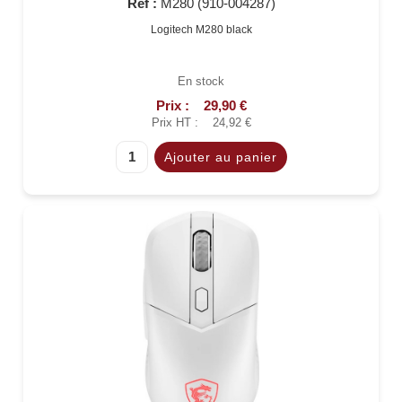
Réf :
M280 (910-004287)
Logitech M280 black
En stock
Prix :
29,90 €
Prix HT :
24,92 €