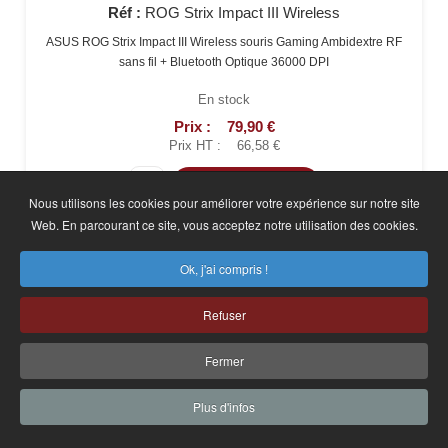
Réf :
ROG Strix Impact III Wireless
ASUS ROG Strix Impact III Wireless souris Gaming Ambidextre RF
sans fil + Bluetooth Optique 36000 DPI
En stock
Prix :
79,90 €
Prix HT :
66,58 €
Nous utilisons les cookies pour améliorer votre expérience sur notre site
Web. En parcourant ce site, vous acceptez notre utilisation des cookies.
Ok, j'ai compris !
ASUS ROG STRIX IMPACT III WL WHT
Refuser
Réf :
ROG STRIX IMPACT III WL WHT
Fermer
ASUS ROG Strix Impact III Wireless souris Gaming Ambidextre RF
sans fil + Bluetooth Optique 36000 DPI
Plus d'infos
En stock