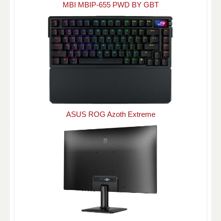
MBI MBIP-655 PWD BY GBT
ASUS ROG Azoth Extreme