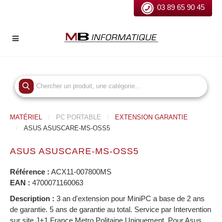
03 89 65 90 45
MATÉRIEL
PC PORTABLE
EXTENSION GARANTIE
ASUS ASUSCARE-MS-OSS5
ASUS ASUSCARE-MS-OSS5
Référence :
ACX11-007800MS
EAN :
4700071160063
Description :
3 an d'extension pour MiniPC a base de 2 ans
de garantie. 5 ans de garantie au total. Service par Intervention
sur site J+1 France Metro Politaine Uniquement. Pour Asus