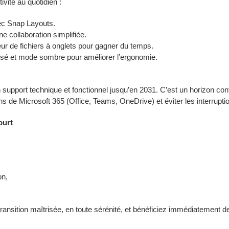
vité au quotidien :
vec Snap Layouts.
e collaboration simplifiée.
eur de fichiers à onglets pour gagner du temps.
sé et mode sombre pour améliorer l’ergonomie.
pport technique et fonctionnel jusqu’en 2031. C’est un horizon con
ons de Microsoft 365 (Office, Teams, OneDrive) et éviter les interrupti
ourt
on,
ansition maîtrisée, en toute sérénité, et bénéficiez immédiatement d