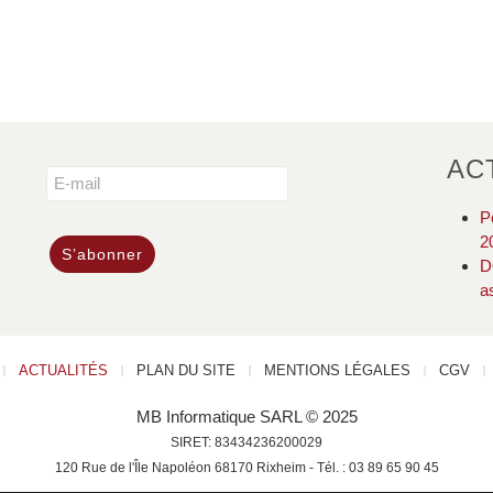
AC
P
2
D
a
ACTUALITÉS
PLAN DU SITE
MENTIONS LÉGALES
CGV
MB Informatique SARL © 2025
SIRET: 83434236200029
120 Rue de l'Île Napoléon 68170 Rixheim - Tél. : 03 89 65 90 45