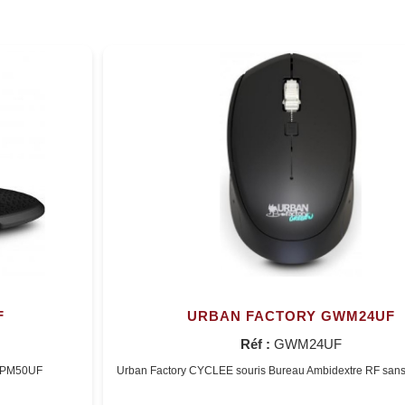
F
URBAN FACTORY GWM24UF
Réf :
GWM24UF
 EPM50UF
Urban Factory CYCLEE souris Bureau Ambidextre RF sans 