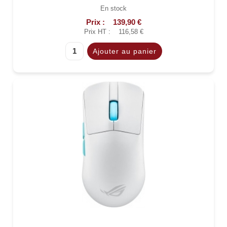
En stock
Prix :
139,90 €
Prix HT :
116,58 €