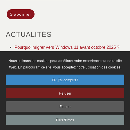
ACTUALITÉS
Pourquoi migrer vers Windows 11 avant octobre 2025 ?
DOLIBARR ERP CRM gestion de votre association
Nous utilisons les cookies pour améliorer votre expérience sur notre site
Web. En parcourant ce site, vous acceptez notre utilisation des cookies.
ACCUEIL
ACTUALITÉS
PLAN DU SITE
Ok, j'ai compris !
MENTIONS LÉGALES
CGV
CONTACT
Refuser
MB Informatique SARL © 2025
SIRET: 83434236200029
Fermer
120 Rue de l'Île Napoléon 68170 Rixheim - Tél. : 03 89 65 90 45
Plus d'infos