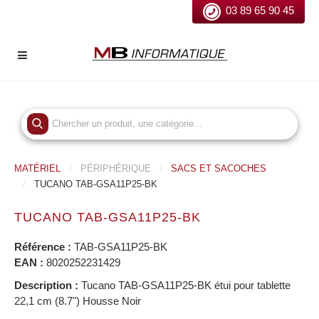
03 89 65 90 45
MATÉRIEL
PÉRIPHÉRIQUE
SACS ET SACOCHES
TUCANO TAB-GSA11P25-BK
TUCANO TAB-GSA11P25-BK
Référence :
TAB-GSA11P25-BK
EAN :
8020252231429
Description :
Tucano TAB-GSA11P25-BK étui pour tablette
22,1 cm (8.7") Housse Noir