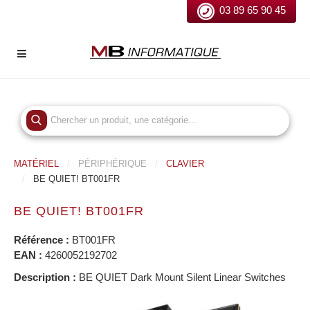
03 89 65 90 45
MATÉRIEL
PÉRIPHÉRIQUE
CLAVIER
BE QUIET! BT001FR
BE QUIET! BT001FR
Référence :
BT001FR
EAN :
4260052192702
Description :
BE QUIET Dark Mount Silent Linear Switches