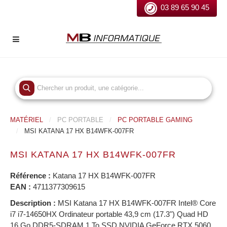
03 89 65 90 45
MATÉRIEL
PC PORTABLE
PC PORTABLE GAMING
MSI KATANA 17 HX B14WFK-007FR
MSI KATANA 17 HX B14WFK-007FR
Référence :
Katana 17 HX B14WFK-007FR
EAN :
4711377309615
Description :
MSI Katana 17 HX B14WFK-007FR Intel® Core
i7 i7-14650HX Ordinateur portable 43,9 cm (17.3") Quad HD
16 Go DDR5-SDRAM 1 To SSD NVIDIA GeForce RTX 5060