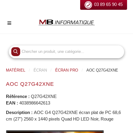
03 89 65 90 45
MATÉRIEL
ÉCRAN
ÉCRAN PRO
AOC Q27G42XNE
AOC Q27G42XNE
Référence :
Q27G42XNE
EAN :
4038986642613
Description :
AOC G4 Q27G42XNE écran plat de PC 68,6
cm (27") 2560 x 1440 pixels Quad HD LED Noir, Rouge